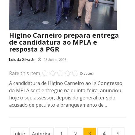
Higino Carneiro prepara entrega
de candidatura ao MPLA e
resposta à PGR
Luís da Silva Jr.
23 Junho, 2026
Rate this item
(0 votes)
A candidatura de Higino Carneiro ao IX Congresso
do MPLA será entregue na quinta-feira, anunciou
hoje o seu assessor, depois do general ter sido
acusado de peculato e branqueamento de…
Início
Anterior
1
2
3
4
5