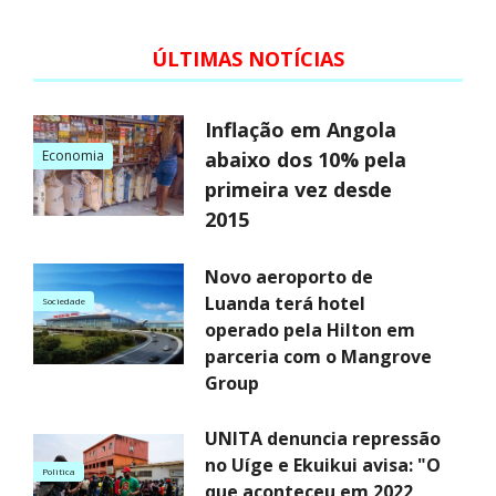
ÚLTIMAS NOTÍCIAS
Inflação em Angola
Economia
abaixo dos 10% pela
primeira vez desde
2015
Novo aeroporto de
Luanda terá hotel
Sociedade
operado pela Hilton em
parceria com o Mangrove
Group
UNITA denuncia repressão
no Uíge e Ekuikui avisa: "O
Politica
que aconteceu em 2022