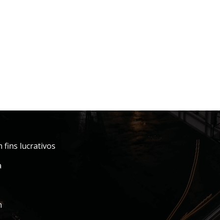
fins lucrativos
a
m