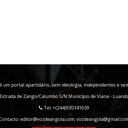
é um portal apartidário, sem ideologia, independentes e sem 
Estrada de Zango/Calumbo S/N Município de Viana - Luand
Tel: +(244)930341639
Contacto:
editor@vozdeangola.com
;
vozdeangola@gmail.co