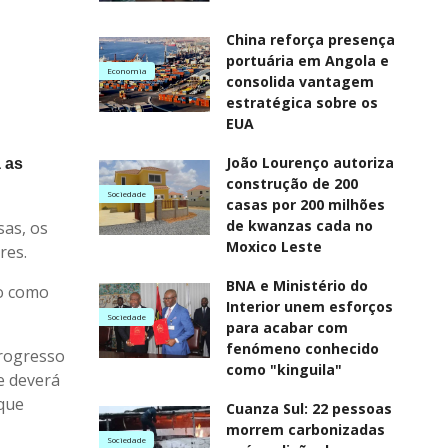
China reforça presença
portuária em Angola e
Economia
consolida vantagem
estratégica sobre os
EUA
João Lourenço autoriza
 as
construção de 200
Sociedade
casas por 200 milhões
de kwanzas cada no
sas, os
Moxico Leste
res.
BNA e Ministério do
lo como
Interior unem esforços
Sociedade
para acabar com
fenómeno conhecido
Progresso
como "kinguila"
e deverá
que
Cuanza Sul: 22 pessoas
morrem carbonizadas
Sociedade