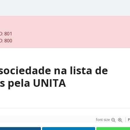
D: 801
D: 800
ociedade na lista de
s pela UNITA
font size
P