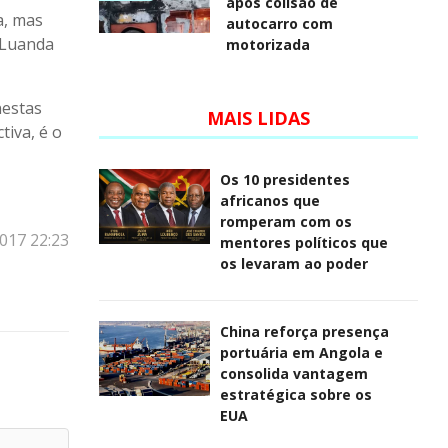
após colisão de
a, mas
autocarro com
e Luanda
motorizada
nestas
MAIS LIDAS
tiva, é o
Os 10 presidentes
africanos que
romperam com os
2017 22:23
mentores políticos que
os levaram ao poder
China reforça presença
portuária em Angola e
consolida vantagem
estratégica sobre os
EUA