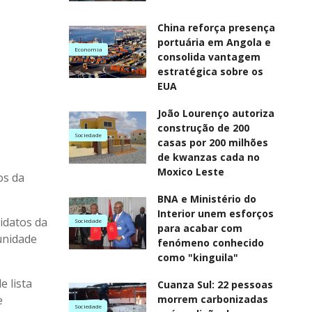
China reforça presença
portuária em Angola e
Economia
consolida vantagem
estratégica sobre os
EUA
João Lourenço autoriza
construção de 200
Sociedade
casas por 200 milhões
de kwanzas cada no
Moxico Leste
os da
BNA e Ministério do
Interior unem esforços
idatos da
Sociedade
para acabar com
unidade
fenómeno conhecido
como "kinguila"
 lista
Cuanza Sul: 22 pessoas
e
morrem carbonizadas
Sociedade