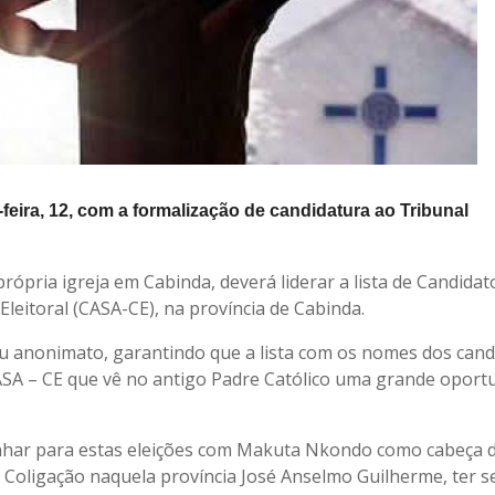
feira, 12, com a formalização de candidatura ao Tribunal
ópria igreja em Cabinda, deverá liderar a lista de Candidat
leitoral (CASA-CE), na província de Cabinda.
iu anonimato, garantindo que a lista com os nomes dos cand
CASA – CE que vê no antigo Padre Católico uma grande oport
har para estas eleições com Makuta Nkondo como cabeça de
da Coligação naquela província José Anselmo Guilherme, ter s