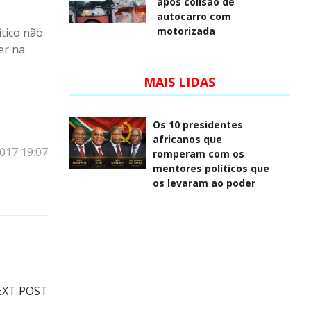
após colisão de
autocarro com
motorizada
tico não
er na
MAIS LIDAS
Os 10 presidentes
africanos que
2017 19:07
romperam com os
mentores políticos que
os levaram ao poder
EXT POST