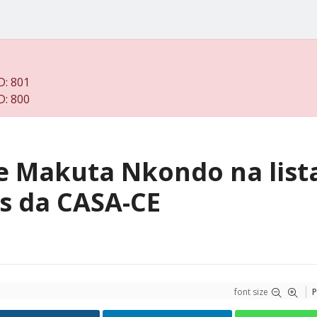
D: 801
D: 800
e Makuta Nkondo na list
s da CASA-CE
font size
P