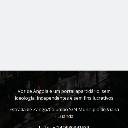
Voz de Angola é um portal apartidário, sem
ideologia, independentes e sem fins lucrativos
Estrada de Zango/Calumbo S/N Município de Viana
- Luanda
Tel: +(244)930341639