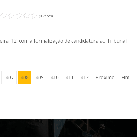
(0 votes)
eira, 12, com a formalização de candidatura ao Tribunal
407
408
409
410
411
412
Próximo
Fim