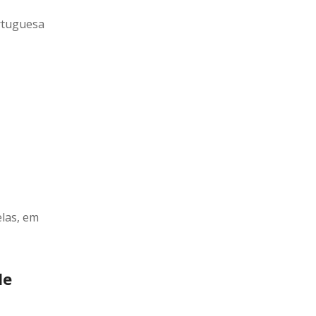
ortuguesa
las, em
de