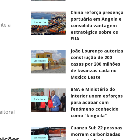
China reforça presença
portuária em Angola e
Economia
nte a
consolida vantagem
estratégica sobre os
EUA
João Lourenço autoriza
construção de 200
Sociedade
casas por 200 milhões
de kwanzas cada no
Moxico Leste
BNA e Ministério do
Interior unem esforços
Sociedade
para acabar com
fenómeno conhecido
eitoral
como "kinguila"
Cuanza Sul: 22 pessoas
morrem carbonizadas
eições
Sociedade