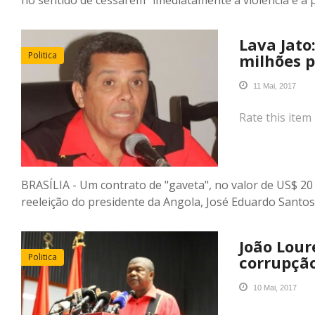
Lava Jato
Politica
milhões p
11 Mai, 2017
Rate this item
BRASÍLIA - Um contrato de "gaveta", no valor de US$ 2
reeleição do presidente da Angola, José Eduardo Santo
João Lou
Politica
corrupção
10 Mai, 2017