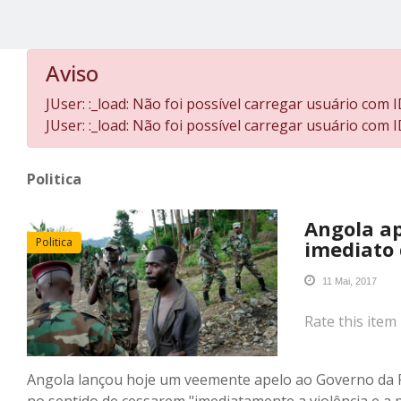
Aviso
JUser: :_load: Não foi possível carregar usuário com I
JUser: :_load: Não foi possível carregar usuário com I
Politica
Angola ap
Politica
imediato 
11 Mai, 2017
Rate this item
Angola lançou hoje um veemente apelo ao Governo da Re
no sentido de cessarem "imediatamente a violência e a 