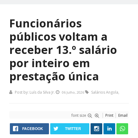
Funcionários
públicos voltam a
receber 13.º salário
por inteiro em
prestação única
Post by:
Luís da Silva Jr.
Salários Angola
,
06 Julho, 2026
font size
Print
Email
FACEBOOK
TWITTER