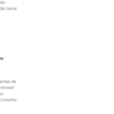
 do
ção Geral
De
entas de
envolver
os
 Conselho