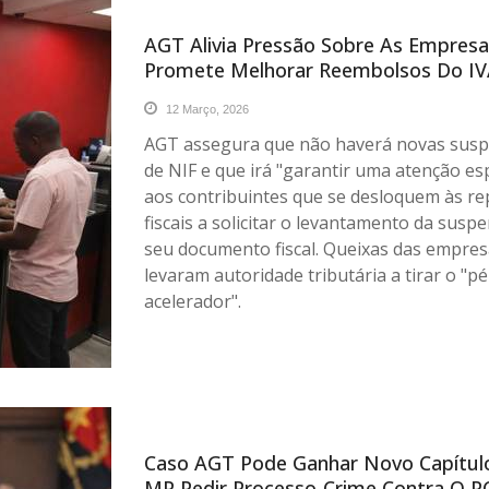
AGT Alivia Pressão Sobre As Empresa
Promete Melhorar Reembolsos Do I
12 Março, 2026
AGT assegura que não haverá novas sus
de NIF e que irá "garantir uma atenção esp
aos contribuintes que se desloquem às re
fiscais a solicitar o levantamento da susp
seu documento fiscal. Queixas das empre
levaram autoridade tributária a tirar o "pé
acelerador".
Caso AGT Pode Ganhar Novo Capítul
MP Pedir Processo-Crime Contra O P