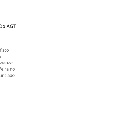
 Do AGT
fisco
o
kwanzas
feira no
unciado.