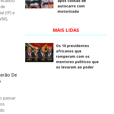
rrecadou
após colisão de
autocarro com
 de
motorizada
l (IP) e
IVM),
MAIS LIDAS
Os 10 presidentes
africanos que
romperam com os
mentores políticos que
os levaram ao poder
Terão De
s
o passar
dos
 do