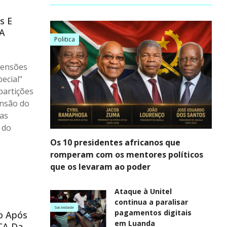
s E
VA
Politica
pensões
ecial"
partições
ensão do
sas
 do
Os 10 presidentes africanos que
romperam com os mentores políticos
que os levaram ao poder
Ataque à Unitel
continua a paralisar
Sociedade
pagamentos digitais
o Após
em Luanda
CA Da