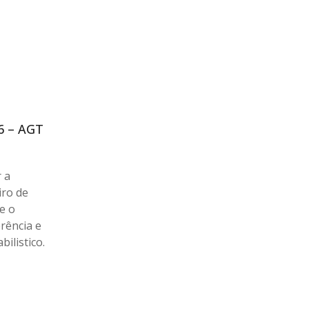
26 – AGT
 a
iro de
e o
rência e
ilistico.