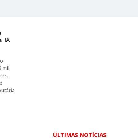
m
e IA
ão
5 mil
res,
e
butária
ÚLTIMAS NOTÍCIAS