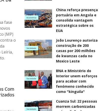
China reforça presença
portuária em Angola e
Economia
consolida vantagem
ua fase
estratégica sobre os
 novos
EUA
co (MP)
 contra o
João Lourenço autoriza
construção de 200
 da
Sociedade
casas por 200 milhões
 Leiria,
de kwanzas cada no
to.
Moxico Leste
BNA e Ministério do
Interior unem esforços
Sociedade
para acabar com
fenómeno conhecido
ros Com
como "kinguila"
rizados
Cuanza Sul: 22 pessoas
morrem carbonizadas
Sociedade