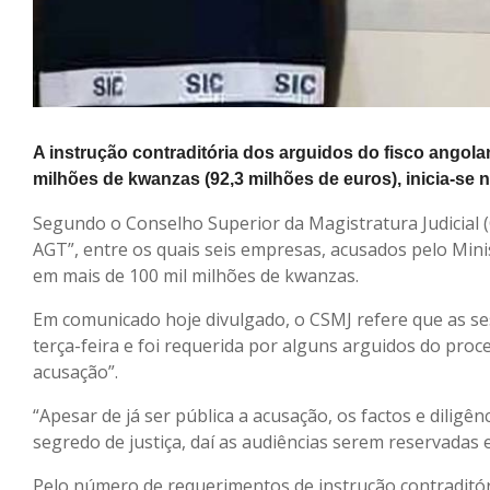
A instrução contraditória dos arguidos do fisco angol
milhões de kwanzas (92,3 milhões de euros), inicia-se n
Segundo o Conselho Superior da Magistratura Judicial 
AGT”, entre os quais seis empresas, acusados pelo Min
em mais de 100 mil milhões de kwanzas.
Em comunicado hoje divulgado, o CSMJ refere que as se
terça-feira e foi requerida por alguns arguidos do p
acusação”.
“Apesar de já ser pública a acusação, os factos e diligê
segredo de justiça, daí as audiências serem reservadas 
Pelo número de requerimentos de instrução contraditória