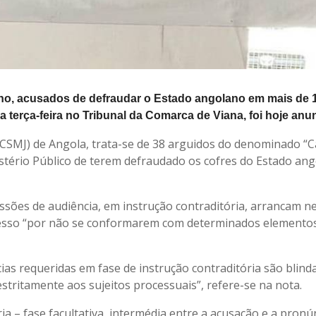
ano, acusados de defraudar o Estado angolano em mais de 1
a terça-feira no Tribunal da Comarca de Viana, foi hoje anu
(CSMJ) de Angola, trata-se de 38 arguidos do denominado “
istério Público de terem defraudado os cofres do Estado an
ssões de audiência, em instrução contraditória, arrancam n
rocesso “por não se conformarem com determinados elemento
ncias requeridas em fase de instrução contraditória são blin
estritamente aos sujeitos processuais”, refere-se na nota.
 – fase facultativa, intermédia entre a acusação e a pronún