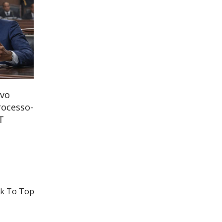
ovo
rocesso-
T
k To Top