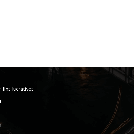
fins lucrativos
a
m