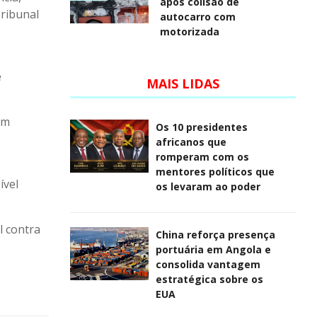
após colisão de
Tribunal
autocarro com
motorizada
e
MAIS LIDAS
em
Os 10 presidentes
africanos que
romperam com os
mentores políticos que
ível
os levaram ao poder
l contra
China reforça presença
portuária em Angola e
consolida vantagem
estratégica sobre os
EUA