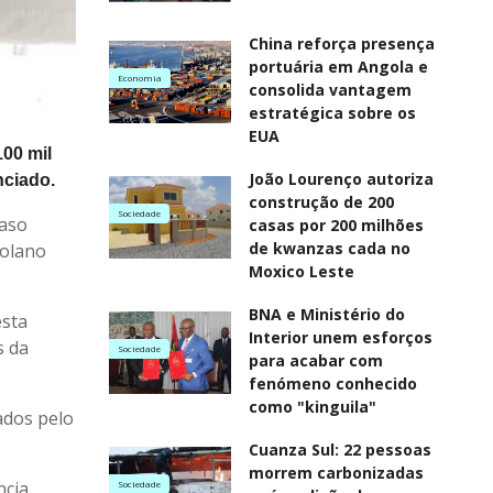
China reforça presença
portuária em Angola e
Economia
consolida vantagem
estratégica sobre os
EUA
00 mil
João Lourenço autoriza
nciado.
construção de 200
Sociedade
Caso
casas por 200 milhões
de kwanzas cada no
golano
Moxico Leste
BNA e Ministério do
esta
Interior unem esforços
s da
Sociedade
para acabar com
fenómeno conhecido
como "kinguila"
dados pelo
Cuanza Sul: 22 pessoas
morrem carbonizadas
cia,
Sociedade