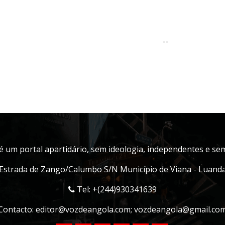
--
é um portal apartidário, sem ideologia, independentes e sem 
Estrada de Zango/Calumbo S/N Município de Viana - Luand
Tel: +(244)930341639
Contacto:
editor@vozdeangola.com
;
vozdeangola@gmail.co