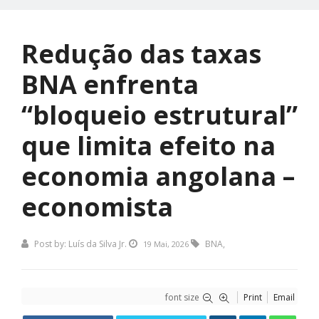
Redução das taxas
BNA enfrenta
“bloqueio estrutural”
que limita efeito na
economia angolana –
economista
Post by:
Luís da Silva Jr.
BNA
,
19 Mai, 2026
font size
Print
Email