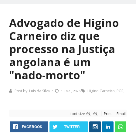
Advogado de Higino
Carneiro diz que
processo na Justiça
angolana é um
"nado-morto"
Post by:
Luís da Silva Jr.
Higino Carneiro
,
PGR
,
13 Mai, 2026
font size
Print
Email
FACEBOOK
TWITTER