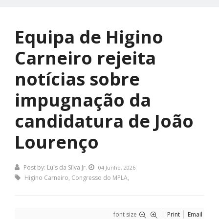
Equipa de Higino
Carneiro rejeita
notícias sobre
impugnação da
candidatura de João
Lourenço
Post by:
Luís da Silva Jr.
04 Junho, 2026
Higino Carneiro
,
Congresso do MPLA
,
font size
Print
Email