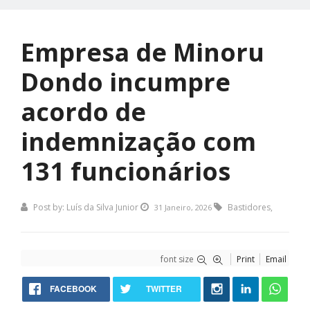
Empresa de Minoru
Dondo incumpre
acordo de
indemnização com
131 funcionários
Post by:
Luís da Silva Junior
Bastidores
,
31 Janeiro, 2026
font size
Print
Email
FACEBOOK
TWITTER