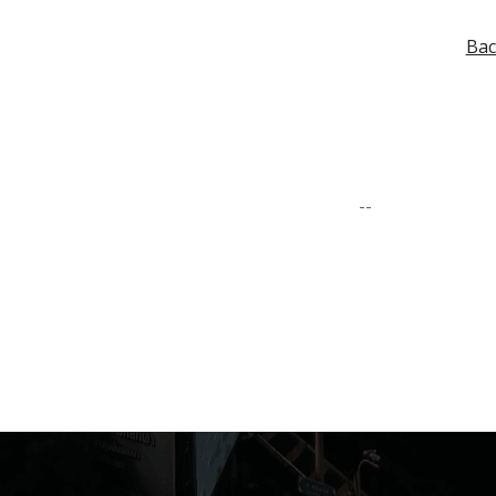
Bac
--