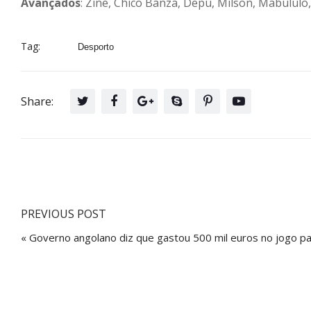
Avançados
: Zine, Chico Banza, Depú, Milson, Mabululo
Tag:
Desporto
Share:
PREVIOUS POST
« Governo angolano diz que gastou 500 mil euros no jogo pa