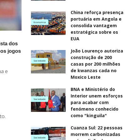
China reforça presença
portuária em Angola e
Economia
consolida vantagem
estratégica sobre os
EUA
ista dos
João Lourenço autoriza
dos jogos
construção de 200
Sociedade
casas por 200 milhões
de kwanzas cada no
na e
Moxico Leste
BNA e Ministério do
Interior unem esforços
Sociedade
para acabar com
fenómeno conhecido
como "kinguila"
to.
Cuanza Sul: 22 pessoas
morrem carbonizadas
Sociedade