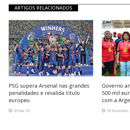
ARTIGOS RELACIONADOS
PSG supera Arsenal nas grandes
Governo an
penalidades e revalida título
500 mil eur
europeu
com a Arge
30 Mai, 05
28 Novembro,