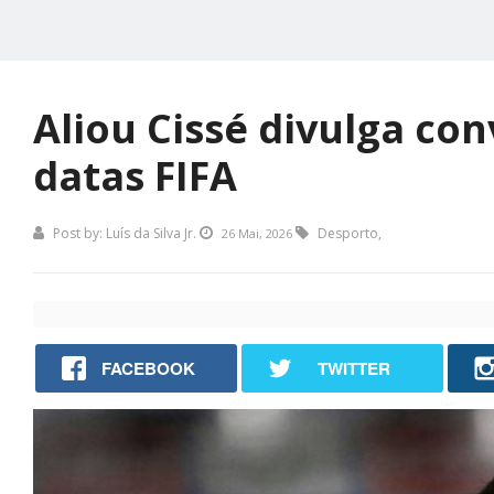
Aliou Cissé divulga co
datas FIFA
Post by:
Luís da Silva Jr.
Desporto
,
26 Mai, 2026
FACEBOOK
TWITTER