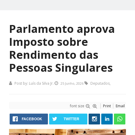
Parlamento aprova
Imposto sobre
Rendimento das
Pessoas Singulares
Post by:
Luís da Silva Jr.
Deputados
,
25 Junho, 2026
font size
Print
Email
FACEBOOK
TWITTER