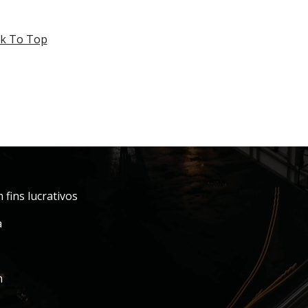
k To Top
fins lucrativos
a
m