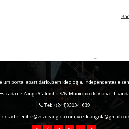
Bac
--
é um portal apartidário, sem ideologia, independentes e sem 
Estrada de Zango/Calumbo S/N Município de Viana - Luand
Tel: +(244)930341639
Contacto:
editor@vozdeangola.com
;
vozdeangola@gmail.co