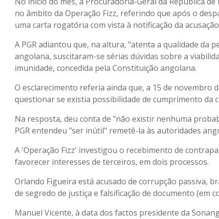
No início do mês, a Procuradoria-Geral da República de
no âmbito da Operação Fizz, referindo que após o despa
uma carta rogatória com vista à notificação da acusação
A PGR adiantou que, na altura, "atenta a qualidade da p
angolana, suscitaram-se sérias dúvidas sobre a viabili
imunidade, concedida pela Constituição angolana.
O esclarecimento referia ainda que, a 15 de novembro d
questionar se existia possibilidade de cumprimento da c
Na resposta, deu conta de "não existir nenhuma probabi
PGR entendeu "ser inútil" remetê-la às autoridades ang
A 'Operação Fizz' investigou o recebimento de contrap
favorecer interesses de terceiros, em dois processos.
Orlando Figueira está acusado de corrupção passiva, b
de segredo de justiça e falsificação de documento (em c
Manuel Vicente, à data dos factos presidente da Sonang