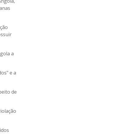
Angola,
lanas
ação
ossuir
ngola a
dos" e a
peito de
iolação
idos