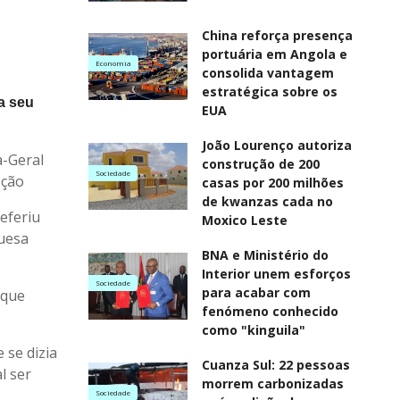
China reforça presença
portuária em Angola e
Economia
consolida vantagem
estratégica sobre os
a seu
EUA
João Lourenço autoriza
a-Geral
construção de 200
Sociedade
pção
casas por 200 milhões
de kwanzas cada no
eferiu
Moxico Leste
guesa
BNA e Ministério do
Interior unem esforços
Sociedade
para acabar com
 que
fenómeno conhecido
como "kinguila"
 se dizia
Cuanza Sul: 22 pessoas
l ser
morrem carbonizadas
Sociedade