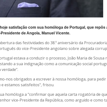
hoje satisfação com sua homóloga de Portugal, que repôs 
-Presidente de Angola, Manuel Vicente.
ertura das festividades do 38.º aniversário da Procuradori
português do vice-Presidente angolano sobre alegada corru
tugal estava a conduzir o processo, João Maria de Sousa r
estando a sua indignação como a comunicação social portu
 verdade".
vimo-nos obrigados a escrever à nossa homóloga, para pedir
e estamos satisfeitos", frisou.
ua homóloga a "confirmar que aquela carta rogatória de que
senhor vice-Presidente da República, como arguido e como ta