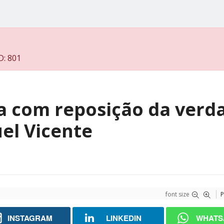
D: 801
ta com reposição da verd
el Vicente
font size
P
INSTAGRAM
LINKEDIN
WHATS