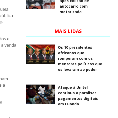
após colisão de
autocarro com
quela
motorizada
pública
e-
MAIS LIDAS
dos e
 a venda
Os 10 presidentes
africanos que
romperam com os
mentores políticos que
os levaram ao poder
nham
e a
Ataque à Unitel
continua a paralisar
pagamentos digitais
 a
em Luanda