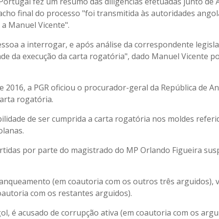
 Portugal fez um resumo das diligências efetuadas junto de 
cho final do processo "foi transmitida às autoridades ango
 a Manuel Vicente".
essoa a interrogar, e após análise da correspondente legisl
dade da execução da carta rogatória", dado Manuel Vicente p
e 2016, a PGR oficiou o procurador-geral da República de A
arta rogatória.
lidade de ser cumprida a carta rogatória nos moldes referi
olanas.
artidas por parte do magistrado do MP Orlando Figueira sus
ranqueamento (em coautoria com os outros três arguidos), v
oautoria com os restantes arguidos).
ol, é acusado de corrupção ativa (em coautoria com os argu