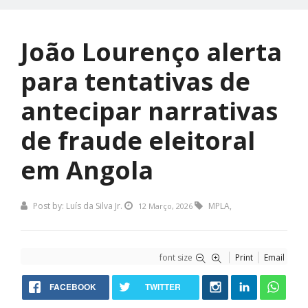
João Lourenço alerta
para tentativas de
antecipar narrativas
de fraude eleitoral
em Angola
Post by:
Luís da Silva Jr.
MPLA
,
12 Março, 2026
font size
Print
Email
FACEBOOK
TWITTER